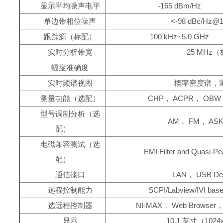
显示平均噪声电平
-165 dBm/Hz
单边带相位噪声
<-98 dBc/Hz@
跟踪源（标配）
100 kHz~5.0 GHz
实时分析带宽
25 MHz
幅度准确度
实时频谱视图
概率密度谱，
测量功能（选配）
CHP， ACPR， OBW， 
型号调制分析（选
AM， FM， AS
配）
电磁兼容测试（选
EMI Filter and Quasi-Pe
配）
通信接口
LAN， USB Dev
远程控制能力
SCPI/Labview/IVI bas
选远程控制器
NI-MAX， Web Browser， E
显示
10.1 英寸（1