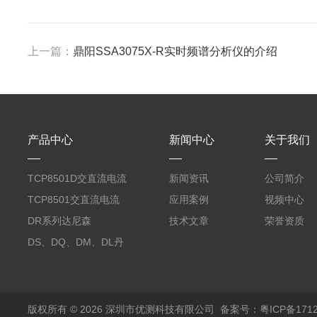
上一篇：
鼎阳SSA3075X-R实时频谱分析仪的介绍
产品中心
新闻中心
关于我们
TCP8501D交直流电流
新闻资讯
公司简介
探头500A
TCP8501交直流电流
应用案例
视频中心
探头500A
DR系列达尼森
技术文章
荣誉资质
Danisense高精度电流
DS、DQ、DM、DL丹
传感器11000A
麦达尼森Danisense高
精度电流传感器3000A
版权所有 © 2026 深圳市优测科技有限公司
备案号：粤ICP备1712