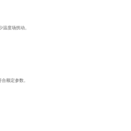
少温度场扰动‌。
合额定参数‌。