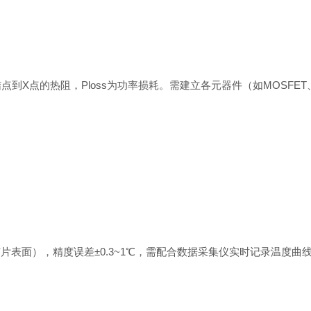
hJ-X为结点到X点的热阻，Ploss为功率损耗。需建立各元器件（如MOS
表面），精度误差±0.3~1℃，需配合数据采集仪实时记录温度曲