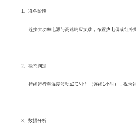
1、‌准备阶段‌
连接大功率电源与高速响应负载，布置热电偶或红外探
2、‌稳态判定‌
持续运行至温度波动≤2℃/小时（连续1小时），视为达
3、‌数据分析‌