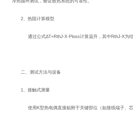
冷热循环测试，验证散热系统的可靠性。‌
2、‌热阻计算模型‌
通过公式ΔΤ=RthJ-X·Ploss计算温升，其中Rt
二、测试方法与设备
1、‌接触式测量‌
使用K型热电偶直接贴附于关键部位（如接线端子、芯片