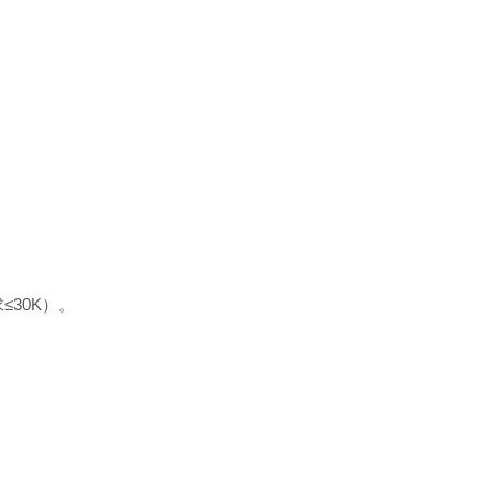
≤30K）。