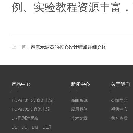
例、实验教程资源丰富，
上一篇：
泰克示波器的核心设计特点详细介绍
产品中心
新闻中心
关于我们
TCP8501D交直流电流
新闻资讯
公司简介
探头500A
TCP8501交直流电流
应用案例
视频中心
探头500A
DR系列达尼森
技术文章
荣誉资质
Danisense高精度电流
DS、DQ、DM、DL丹