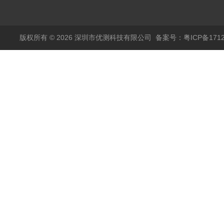
传感器11000A
麦达尼森Danisense高
精度电流传感器3000A
版权所有 © 2026 深圳市优测科技有限公司
备案号：粤ICP备1712