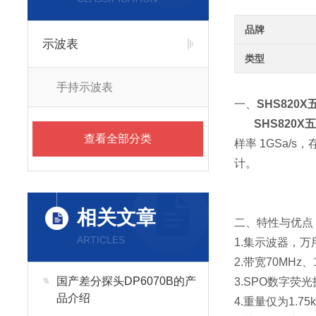
品牌
示波表
类型
手持示波表
一、
SHS820
SHS820
查看全部分类
样率 1GSa/s
计。
相关文章
二、特性与优点
ARTICLES
1.集示波器，
2.带宽70MHz、
国产差分探头DP6070B的产
3.SPO数字荧光
品介绍
4.重量仅为1.