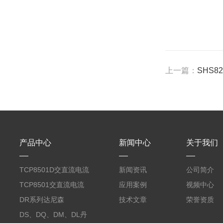
上一篇：
SHS
产品中心
新闻中心
关于我们
TCP8501D交直流电流
新闻资讯
公司简介
探头500A
TCP8501交直流电流
应用案例
视频中心
探头500A
DR系列达尼森
技术文章
荣誉资质
Danisense高精度电流
DS、DQ、DM、DL丹