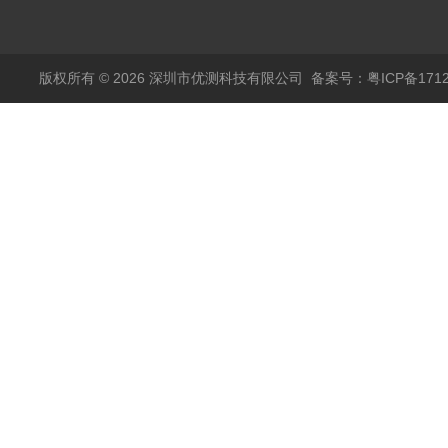
传感器11000A
麦达尼森Danisense高
精度电流传感器3000A
版权所有 © 2026 深圳市优测科技有限公司
备案号：粤ICP备1712