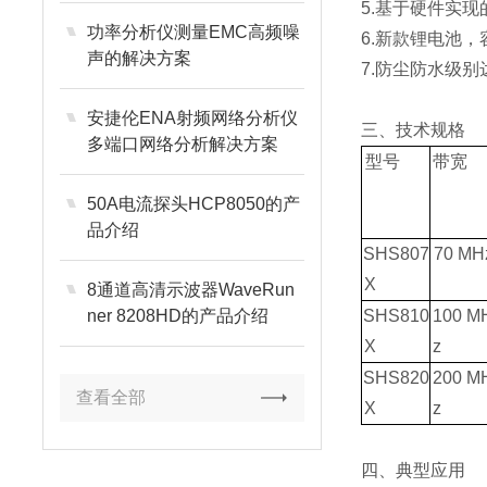
5.基于硬件实
功率分析仪测量EMC高频噪
6.新款锂电池，
声的解决方案
7.防尘防水级别达
安捷伦ENA射频网络分析仪
三、技术规格
多端口网络分析解决方案
型号
带宽
50A电流探头HCP8050的产
品介绍
SHS807
70 MH
X
8通道高清示波器WaveRun
ner 8208HD的产品介绍
SHS810
100 M
X
z
SHS820
200 M
查看全部
X
z
四、典型应用