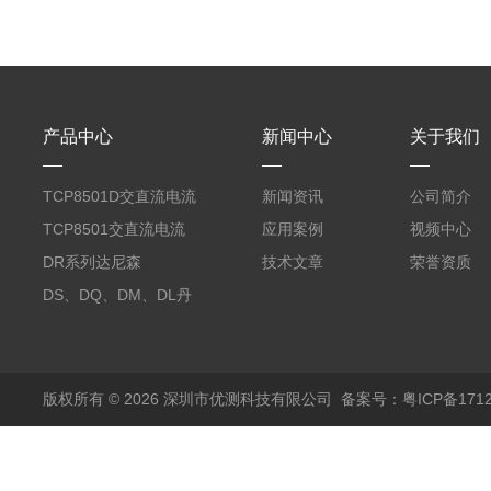
产品中心
新闻中心
关于我们
TCP8501D交直流电流
新闻资讯
公司简介
探头500A
TCP8501交直流电流
应用案例
视频中心
探头500A
DR系列达尼森
技术文章
荣誉资质
Danisense高精度电流
DS、DQ、DM、DL丹
传感器11000A
麦达尼森Danisense高
精度电流传感器3000A
版权所有 © 2026 深圳市优测科技有限公司
备案号：粤ICP备1712