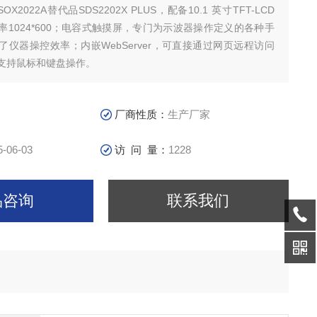
2022A替代品SDS2202X PLUS，配备10.1 英寸TFT-LCD
率1024*600；电容式触摸屏，专门为示波器操作定义的各种手
了仪器操控效率；内嵌WebServer，可直接通过网页远程访问
支持鼠标和键盘操作。
厂商性质：
生产厂家
5-06-03
访 问 量：
1228
品咨询
联系我们