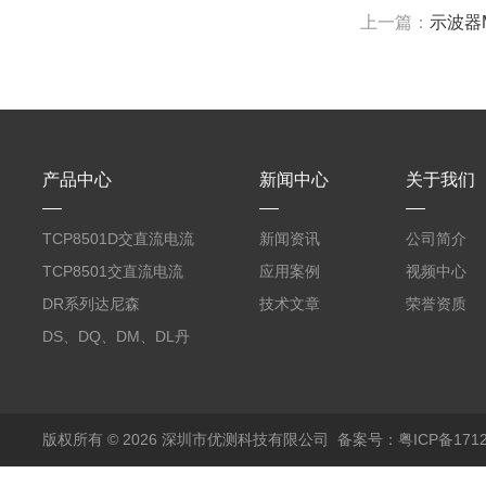
上一篇：
示波器M
产品中心
新闻中心
关于我们
TCP8501D交直流电流
新闻资讯
公司简介
探头500A
TCP8501交直流电流
应用案例
视频中心
探头500A
DR系列达尼森
技术文章
荣誉资质
Danisense高精度电流
DS、DQ、DM、DL丹
传感器11000A
麦达尼森Danisense高
精度电流传感器3000A
版权所有 © 2026 深圳市优测科技有限公司
备案号：粤ICP备1712