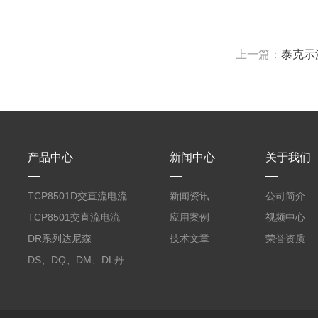
上一篇：
泰克示波
产品中心
新闻中心
关于我们
TCP8501D交直流电流
新闻资讯
公司简介
探头500A
TCP8501交直流电流
应用案例
视频中心
探头500A
DR系列达尼森
技术文章
荣誉资质
Danisense高精度电流
DS、DQ、DM、DL丹
传感器11000A
麦达尼森Danisense高
精度电流传感器3000A