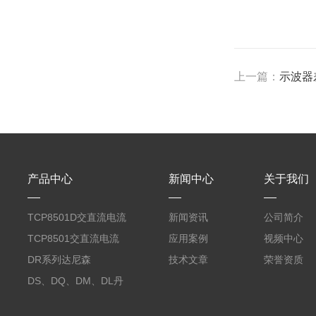
上一篇：
示波器
产品中心
新闻中心
关于我们
TCP8501D交直流电流
新闻资讯
公司简介
探头500A
TCP8501交直流电流
应用案例
视频中心
探头500A
DR系列达尼森
技术文章
荣誉资质
Danisense高精度电流
DS、DQ、DM、DL丹
传感器11000A
麦达尼森Danisense高