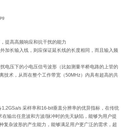
声，提高高频响应和抗干扰的能力
额外加长输入线，则应保证延长线的长度相同，而且输入频
干扰电压下的小电压信号波形（比如测量半桥电路的上管的
隔离技术，从而在整个工作带宽（50MHz）内具有超高的共
2GSa/s 采样率和16-bit垂直分辨率的优异指标，在传统
DDS技术在输出任意波和方波/脉冲时的先天缺陷，能够为用户提
多种复杂波形的产生能力，能够满足用户更广泛的需求，超