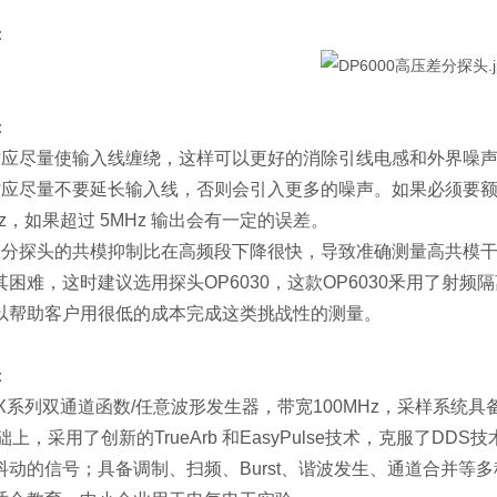
：
：
时应尽量使输入线缠绕，这样可以更好的消除引线电感和外界噪
时应尽量不要延长输入线，否则会引入更多的噪声。如果必须要
Hz，如果超过 5MHz 输出会有一定的误差。
差分探头的共模抑制比在高频段下降很快，导致准确测量高共模
困难，这时建议选用探头OP6030，这款OP6030釆用了射频
以帮助客户用很低的成本完成这类挑战性的测量。
：
X系列双通道函数/任意波形发生器，带宽100MHz，采样系统具备1.
础上，采用了创新的TrueArb 和EasyPulse技术，克服了
抖动的信号；具备调制、扫频、Burst、谐波发生、通道合并等