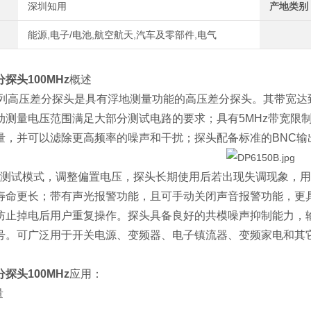
深圳知用
产地类别
能源,电子/电池,航空航天,汽车及零部件,电气
探头100MHz
概述
系列高压差分探头是具有浮地测量功能的高压差分探头。其带宽达到
测量电压范围满足大部分测试电路的要求；具有5MHz带宽限制功
量，并可以滤除更高频率的噪声和干扰；探头配备标准的BNC输
试模式，调整偏置电压，探头长期使用后若出现失调现象，用
寿命更长；带有声光报警功能，且可手动关闭声音报警功能，更具
防止掉电后用户重复操作。探头具备良好的共模噪声抑制能力，
号。可广泛用于开关电源、变频器、电子镇流器、变频家电和其
探头100MHz
应用：
量