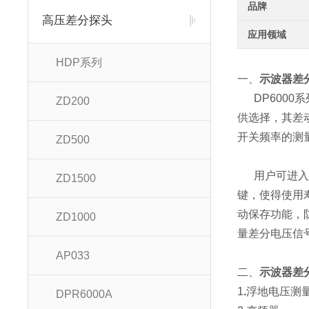
品牌
高压差分探头
应用领域
HDP系列
一、
示波器差分
DP6000
ZD200
供选择，其差动
开关频率的测
ZD500
用户可进入测
ZD1500
键，使得使用
动保存功能，
ZD1000
量差分电压信
AP033
二、
示波器差分
1
.
浮地电压测
DPR6000A