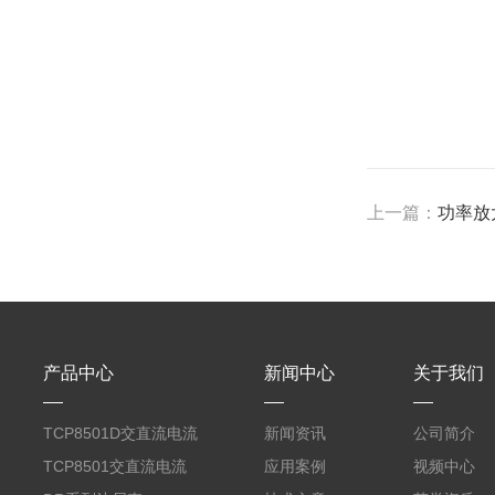
上一篇：
功率放
产品中心
新闻中心
关于我们
TCP8501D交直流电流
新闻资讯
公司简介
探头500A
TCP8501交直流电流
应用案例
视频中心