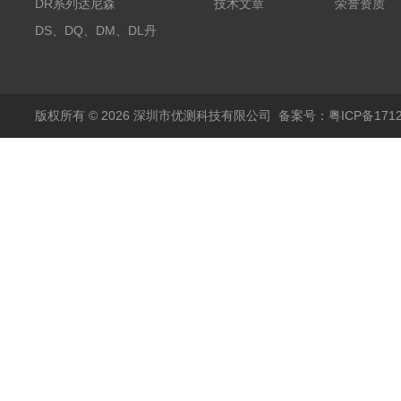
探头500A
DR系列达尼森
技术文章
荣誉资质
Danisense高精度电流
DS、DQ、DM、DL丹
传感器11000A
麦达尼森Danisense高
精度电流传感器3000A
版权所有 © 2026 深圳市优测科技有限公司
备案号：粤ICP备1712