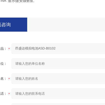
“mA"显示微安级
数值。
品咨询
产品：
单位：
姓名：
电话：