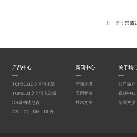
上一篇：
昂盛达
产品中心
新闻中心
关于我
TCP8501D交直流电流
新闻资讯
公司简介
探头500A
TCP8501交直流电流探
应用案例
视频中心
头500A
DR系列达尼森
技术文章
荣誉资质
Danisense高精度电流
DS、DQ、DM、DL丹
传感器11000A
麦达尼森Danisense高
精度电流传感器3000A