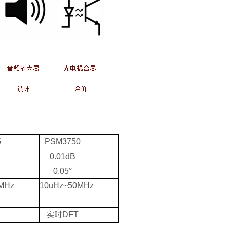
5
PSM3750
0.01dB
0.05°
MHz
10uHz~50MHz
实时DFT