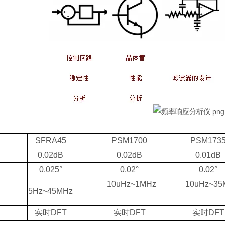
SFRA45
PSM1700
PSM173
0.02dB
0.02dB
0.01dB
0.025°
0.02°
0.02°
10uHz~1MHz
10uHz~35
5Hz~45MHz
实时DFT
实时DFT
实时DFT