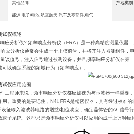
其他品牌
产地类别
能源,电子/电池,航空航天,汽车及零部件,电气
测试仪
概述
响应分析仪?
频率
响应
分析仪（FRA）是
一
种高精度测量仪器，
率
响应
分析仪
通常会生成一个正弦值号，并将其注入被测组件，电
测量该值号，注入信号通过被测设备，并且频率
响应
分析仪在第二
波可以确定系统的频域行为（频率响应）。
测试仪
应用范围
件工程师来说，频率
响应
分析仪都应被视为与示波器一样重要，
作用。重要的是要记住，N4L FRA是精密仪器，具有经过校准
表征输入滤波器电路的增益/相位响应，确定晶体管的AC信号
数或子系统。这些只是频率
响应
分析仪可以应用的成千上万种应