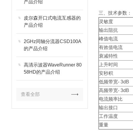
产品介绍
三、技术参数：
皮尔森开口式电流互感器的
灵敏度
产品介绍
输出阻抗
峰值电流
2GHz同轴分流器CSD100A
有效值电流
的产品介绍
衰减特性
上升时间
高清示波器WaveRunner 80
58HD的产品介绍
安秒积
低频带宽- 3dB
高频带宽- 3dB
查看全部
电流频率比
输出接口
工作温度
重量