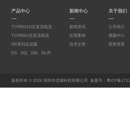
产品中心
新闻中心
关于我们
TCP8501D交直流电流
新闻资讯
公司简介
探头500A
TCP8501交直流电流
应用案例
视频中心
探头500A
DR系列达尼森
技术文章
荣誉资质
Danisense高精度电流
DS、DQ、DM、DL丹
传感器11000A
麦达尼森Danisense高
精度电流传感器3000A
版权所有 © 2026 深圳市优测科技有限公司
备案号：粤ICP备1712