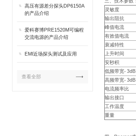
三、技术参数
高压有源差分探头DP6150A
灵敏度
的产品介绍
输出阻抗
峰值电流
爱科赛博PRE1520M可编程
有效值电流
交流电源的产品介绍
衰减特性
上升时间
EMI近场探头测试及应用
安秒积
低频带宽- 3dB
查看全部
高频带宽- 3dB
电流频率比
输出接口
工作温度
重量