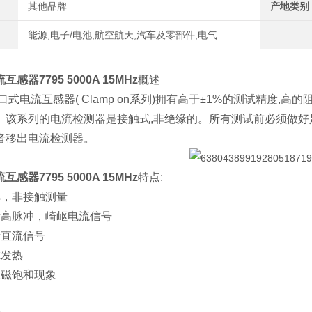
其他品牌
产地类别
能源,电子/电池,航空航天,汽车及零部件,电气
感器7795 5000A 15MHz
概述
口式电流互感器( Clamp on系列)拥有高于±1%的测试精度,高的阻抗负
。该系列的电流检测器是接触式,非绝缘的。所有测试前必须做好
者移出电流检测器。
感器7795 5000A 15MHz
特点:
单，非接触测量
量高脉冲，崎岖电流信号
量直流信号
虑发热
止磁饱和现象