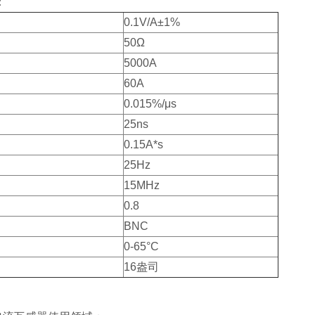
：
0.1V/A±1%
50Ω
5000A
60A
0.015%/μ
s
25ns
0.15A*s
25Hz
15MHz
0.8
BNC
0-65°C
16盎司