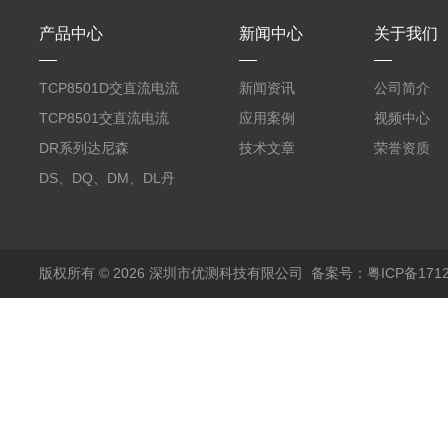
产品中心
新闻中心
关于我们
TCP8501D交直流电流
新闻资讯
公司简介
探头500A
TCP8501交直流电流
应用案例
视频中心
探头500A
DR系列达尼森
技术文章
荣誉资质
Danisense高精度电流
DS、DQ、DM、DL丹
传感器11000A
麦达尼森Danisense高
精度电流传感器3000A
版权所有 © 2026 深圳市优测科技有限公司
备案号：粤ICP备1712