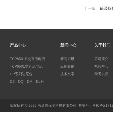
上一篇：
简装版刚
产品中心
新闻中心
关于我们
TCP8501D交直流电流
新闻资讯
公司简介
探头500A
TCP8501交直流电流
应用案例
视频中心
探头500A
DR系列达尼森
技术文章
荣誉资质
Danisense高精度电流
DS、DQ、DM、DL丹
传感器11000A
麦达尼森Danisense高
精度电流传感器3000A
版权所有 © 2026 深圳市优测科技有限公司
备案号：粤ICP备1712