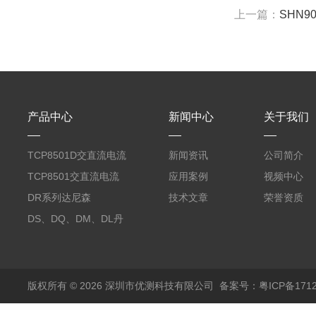
上一篇：
SHN9
产品中心
新闻中心
关于我们
TCP8501D交直流电流
新闻资讯
公司简介
探头500A
TCP8501交直流电流
应用案例
视频中心
探头500A
DR系列达尼森
技术文章
荣誉资质
Danisense高精度电流
DS、DQ、DM、DL丹
传感器11000A
麦达尼森Danisense高
精度电流传感器3000A
版权所有 © 2026 深圳市优测科技有限公司
备案号：粤ICP备1712