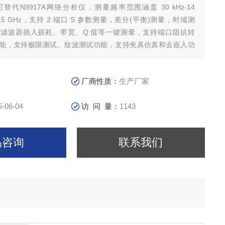
列可替代N9917A网络分析仪，测量频率范围涵盖 30 kHz-14
z/26.5 GHz，支持 2 端口 S 参数测量，差分(平衡)测量，时域测
滤波器插入损耗、带宽、Q 值等一键测量，支持端口阻抗转
能，支持极限测试、纹波测试功能，支持夹具仿真和去嵌入功
厂商性质：
生产厂家
5-06-04
访 问 量：
1143
品咨询
联系我们