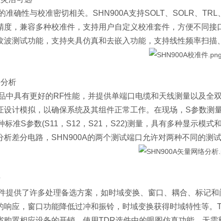
性与校准密切相关。SHN900A支持SOLT、SOLR、TRL、Res
精度，兼容多种校准件，支持用户自定义校准套件，方便不同接
纹波测试功能，支持夹具仿真和去嵌入功能，支持线性频率扫描
络分析
中具有更好的RF性能，并提供单端口电缆和天线测量以及全双
证设计模拟，以确保系统及其组件正常工作。在现场，S参数测量
四种标准S参数(S11，S12，S21，S22)测量，具有多种显
分析差分电路，SHN900A的两个测试端口允许对两种不同的测
析
提供了许多处理备选方案，如时域变换、窗口、耦合、标记和门
的响应，窗口功能降低过冲和振铃，时域变换获得时域特性等。T
省购置相应设备的开销。使用TDR选件中的眼图仿真功能，无需