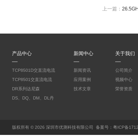
上一篇：
26.5
产品中心
新闻中心
关于我们
TCP8501D交直流电流
新闻资讯
公司简介
探头500A
TCP8501交直流电流
应用案例
视频中心
探头500A
DR系列达尼森
技术文章
荣誉资质
Danisense高精度电流
DS、DQ、DM、DL丹
传感器11000A
麦达尼森Danisense高
精度电流传感器3000A
版权所有 © 2026 深圳市优测科技有限公司
备案号：粤ICP备1712