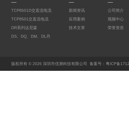
TCP8501D交直流电流
新闻资讯
公司简介
探头500A
TCP8501交直流电流
应用案例
视频中心
探头500A
DR系列达尼森
技术文章
荣誉资质
Danisense高精度电流
DS、DQ、DM、DL丹
传感器11000A
麦达尼森Danisense高
精度电流传感器3000A
版权所有 © 2026 深圳市优测科技有限公司
备案号：粤ICP备1712