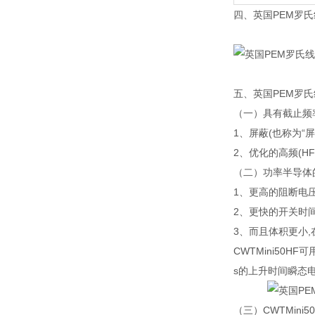
四、英国PEM罗
五、英国PEM罗
（一）具有截止频率为
1、屏蔽(也称为“屏蔽"
2、优化的高频(HF
（二）功率半导体
1、更高的阻断电压
2、更快的开关时
3、而且体积更小
CWTMini50H
s的上升时间瞬态电压≥
（三）CWTMini5