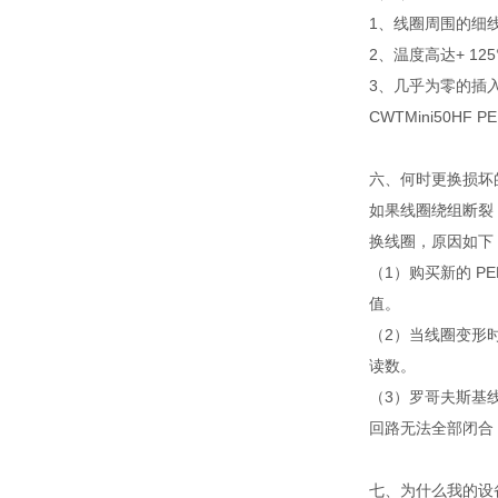
1、线圈周围的细线夹
2、温度高达+ 125
3、几乎为零的插
CWTMini50
六、何时更换损坏
如果线圈绕组断裂
换线圈，原因如下
（1）购买新的 
值。
（2）当线圈变形
读数。
（3）罗哥夫斯基
回路无法全部闭合
七、为什么我的设备无