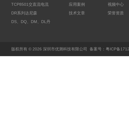
探头500A
TCP8501交直流电流
应用案例
视频中心
探头500A
DR系列达尼森
技术文章
荣誉资质
Danisense高精度电流
DS、DQ、DM、DL丹
传感器11000A
麦达尼森Danisense高
精度电流传感器3000A
版权所有 © 2026 深圳市优测科技有限公司
备案号：粤ICP备1712