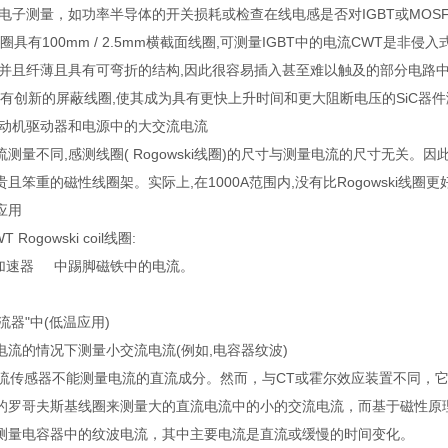
电子测量，如功率半导体的开关损耗或检查在线电感是否对IGBT或MOS
氏线圈具有100mm / 2.5mm横截面线圈,可测量IGBT中的电流CWT是非
,并且纤薄且具有可弯折的结构,因此很容易插入甚至难以触及的部分电路
ni具有创新的屏蔽线圈,使其成为具有更快上升时间和更大阻断电压的SiC器
电动机驱动器和电源中的大交流电流
测量不同,感测线圈( Rogowski线圈)的尺寸与测量电流的尺寸无关。因此
且笨重的磁性线圈架。实际上,在1000A范围内,没有比Rogowski线圈
应用
Rogowski coil线圈:
子加速器 中踢脚磁铁中的电流。
流器"中(低温应用)
电流的情况下测量小交流电流(例如,电容器纹波)
 coil电流传感器不能测量电流的直流成分。然而，与CT或霍尔效应装置
的罗哥夫斯基线圈来测量大的直流电流中的小的交流电流，而基于磁性原
测量电容器中的纹波电流，其中主要电流是直流或缓慢的时间变化。