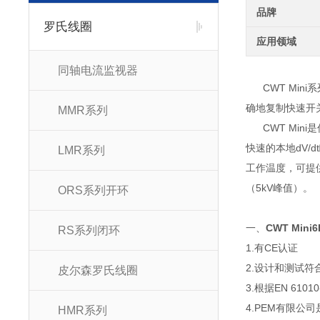
品牌
罗氏线圈
应用领域
同轴电流监视器
CWT Min
确地复制快速开
MMR系列
CWT Mini
快速的本地dV/d
LMR系列
工作温度，可提供5
（5kV峰值）。
ORS系列开环
一、
CWT Min
RS系列闭环
1.有CE认证
2.设计和测试符合E
皮尔森罗氏线圈
3.根据EN 61
4.PEM有限公司是
HMR系列