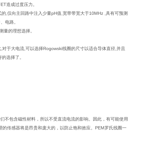
FET造成过度压力。
侵入式的,仅向主回路中注入少量pH值,宽带带宽大于10MHz ,具有可预测
中、电路。
件测量的理想选择。
,对于大电流,可以选择Rogowski线圈的尺寸以适合导体直径,并且
更好的选择了。
不同，它们不包含磁性材料，所以不受直流电流的影响。因此，有可能使用
理的传感器将是昂贵和庞大的，以防止饱和效应。PEM罗氏线圈一