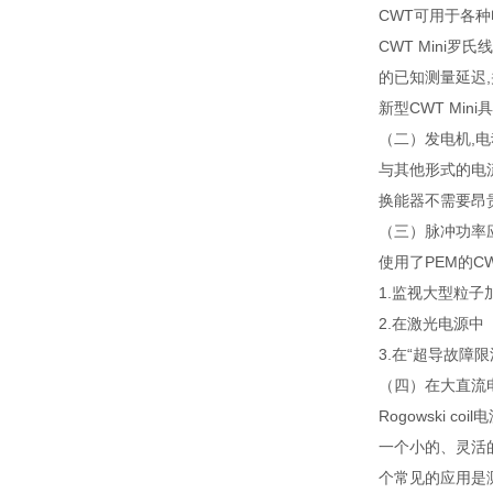
CWT可用于各种
CWT Mini罗
的已知测量延迟
新型CWT Mi
（二）发电机,
与其他形式的电流
换能器不需要昂贵
（三）脉冲功率
使用了PEM的CWT 
1.监视大型粒
2.在激光电源中
3.在“超导故障限
（四）在大直流
Rogowski
一个小的、灵活
个常见的应用是