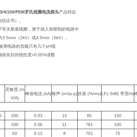
i6B/4/100/PEM罗氏线圈电流探头
产品特征
包括证书）。
的罗哥夫斯基线圈，便于插入有限制的电路中
3.5mm（2kV）或4.5mm（5kV）。
对被测电路的负载只有几个pH值
确保良好的线性度<0.05%读数
灵敏度 (m
峰值电流 (kA)
噪声 (mVp-p)
跌落 (%/ms)
LF(-3dB) 带宽Hz
峰
V/A)
5
200
0.03
15
85
150
100
0.06
11
781
100
50
0.12
8
701
75