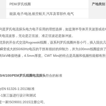
PEM/罗氏线圈
产地类别
能源,电子/电池,航空航天,汽车及零部件,电气
i系列是罗氏电流探头电力电子应用的理想选择，如监测半导体开关波形或
关电流波形，无论是正弦波、准正弦波还是脉冲波。
是优异的开合式交流Rogowski线圈，该系列罗氏线圈外形小巧，插入阻抗
t瞬变或大的50/60Hz电压的干扰有很好的抑制力，并为100mm线圈提供了3
kV峰值绝缘，4.5mm厚度。CWT Mini的特点是高频和低频性能都有所提高
i6B/4/100/PEM罗氏线圈电流探头
符合的标准
N 61326-1:2013标准
010-1第三版进行设计和测试
一家ISO9001:2015注册公司。