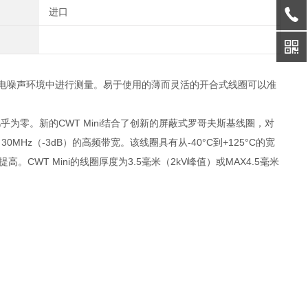
进口
在电噪声环境中进行测量。易于使用的薄而灵活的开合式线圈可以准
几乎为零。新的CWT Mini结合了创新的屏蔽式罗哥夫斯基线圈，对
0MHz（-3dB）的高频带宽。该线圈具有从-40°C到+125°C的宽
。CWT Mini的线圈厚度为3.5毫米（2kV峰值）或MAX4.5毫米