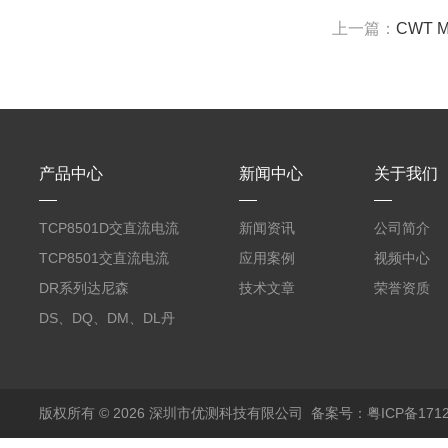
上一篇：
CWT 
产品中心
新闻中心
关于我们
TCP8501D交直流电流
新闻资讯
公司简介
探头500A
TCP8501交直流电流
应用案例
视频中心
探头500A
DR系列达尼森
技术文章
荣誉资质
Danisense高精度电流
DS、DQ、DM、DL丹
传感器11000A
麦达尼森Danisense高
精度电流传感器3000A
版权所有 © 2026 深圳市优测科技有限公司
备案号：粤ICP备1712