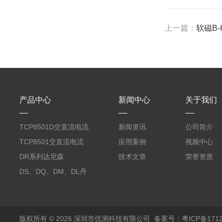
上一篇：
软磁B-
产品中心
新闻中心
关于我们
TCP8501D交直流电流
新闻资讯
公司简介
探头500A
TCP8501交直流电流
应用案例
视频中心
探头500A
DR系列达尼森
技术文章
荣誉资质
Danisense高精度电流
DS、DQ、DM、DL丹
传感器11000A
麦达尼森Danisense高
精度电流传感器3000A
版权所有 © 2026 深圳市优测科技有限公司
备案号：粤ICP备1712