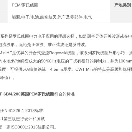
PEM/罗氏线圈
产地类别
能源,电子/电池,航空航天,汽车及零部件,电气
niHF系列是罗氏线圈电力电子应用的理想选择，如监测半导体开关波形或
电流波形，无论是正弦波、准正弦波还是脉冲波。
和MiniHF是优异的开合式交流Rogowski线圈，该系列罗氏线圈外形小巧
本地dV/dt瞬变或大的50/60Hz电压的干扰有很好的抑制力，并为100mm
温度，可提供5kV峰值绝缘，4.5mm厚度。CWT Mini的特点是高频和低频
kV峰值）。
HF 6B/4/200英国PEM罗氏线圈
符合的标准
N 61326-1:2013标准
010-1第三版进行设计和测试
一家ISO9001:2015注册公司。