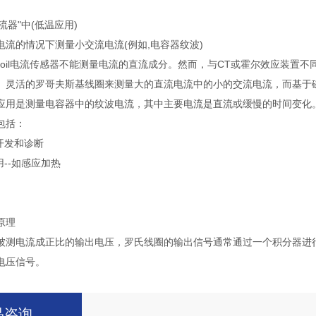
流器"中(低温应用)
电流的情况下测量小交流电流(例如,电容器纹波)
 coil电流传感器不能测量电流的直流成分。然而，与CT或霍尔效应装
、灵活的罗哥夫斯基线圈来测量大的直流电流中的小的交流电流，而基于
应用是测量电容器中的纹波电流，其中主要电流是直流或缓慢的时间变化
包括：
开发和诊断
用--如感应加热
原理
电流成正比的输出电压，罗氏线圈的输出信号通常通过一个积分器进行
电压信号。
品咨询