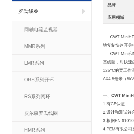
品牌
罗氏线圈
应用领域
同轴电流监视器
CWT Mi
地复制快速开关
MMR系列
CWT Mini
基线圈，对快速的
LMR系列
125°C的宽工作
AX4.5毫米（5
ORS系列开环
一、
CWT Mini
RS系列闭环
1.有CE认证
2.设计和测试符合E
皮尔森罗氏线圈
3.根据EN 61
4.PEM有限公司是
HMR系列