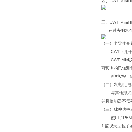
四、
CWT Min
五、CWT Min
在过去的20年
（一）半导体开
CWT可用于各
CWT Mini罗
可预测的已知测
新型CWT Mi
（二）发电机,
与其他形式的电流
并且换能器不需要
（三）脉冲功率
使用了PEM的CWT
1.监视大型粒