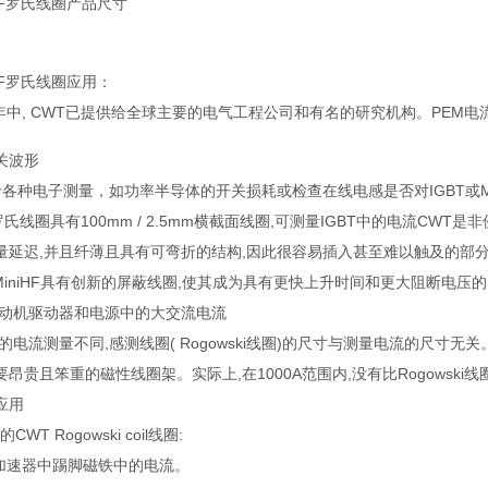
iHF罗氏线圈
产品尺寸
iHF罗氏线圈应用：
中, CWT已提供给全球主要的电气工程公司和有名的研究机构。PEM电
关波形
种电子测量，如功率半导体的开关损耗或检查在线电感是否对IGBT或M
氏线圈具有100mm / 2.5mm横截面线圈,可测量IGBT中的电流CWT是
量延迟,并且纤薄且具有可弯折的结构,因此很容易插入甚至难以触及的部
niHF具有创新的屏蔽线圈,使其成为具有更快上升时间和更大阻断电压的
电动机驱动器和电源中的大交流电流
测量不同,感测线圈( Rogowski线圈)的尺寸与测量电流的尺寸无关。因
昂贵且笨重的磁性线圈架。实际上,在1000A范围内,没有比Rogowski
应用
 Rogowski coil线圈:
子加速器中踢脚磁铁中的电流。