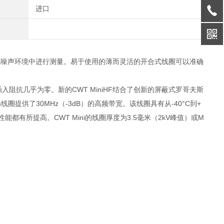
进口
在电噪声环境中进行测量。易于使用的薄而灵活的开合式线圈可以准确
，插入阻抗几乎为零。新的CWT MiniHF结合了创新的屏蔽式罗哥夫斯
线圈提供了30MHz（-3dB）的高频带宽。该线圈具有从-40°C到+
性能都有所提高。CWT Mini的线圈厚度为3.5毫米（2kV峰值）或M