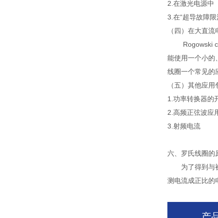
2.在激光电源中
3.在“超导故障限
（四）在大直流
Rogowski
能使用一个小的
线圈一个常见的
（五）其他应用
1.功率转换器的
2.高频正弦波应
3.射频电流
六、
罗氏线圈的
为了得到与被测
测电流成正比的
产