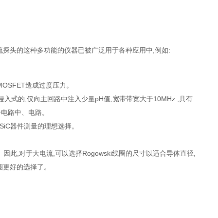
流探头的这种多功能的仪器已被广泛用于各种应用中,例如:
OSFET造成过度压力。
非侵入式的,仅向主回路中注入少量pH值,宽带带宽大于10MHz ,具有
分电路中、电路。
SiC器件测量的理想选择。
此,对于大电流,可以选择Rogowski线圈的尺寸以适合导体直径,
线圈更好的选择了。