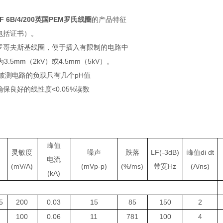
HF 6B/4/200英国PEM罗氏线圈
的产品特征
包括证书）。
的罗哥夫斯基线圈，便于插入有限制的电路中
3.5mm（2kV）或4.5mm（5kV）。
对被测电路的负载只有几个pH值
确保良好的线性度<0.05%读数
峰
值
灵敏度
噪
声
跌
落
LF(-3dB)
峰值di dt
电流
(mV/A)
(mVp-p)
(%/ms)
带宽Hz
(A/ns)
(kA)
5
200
0.03
15
85
150
2
100
0.06
11
781
100
4