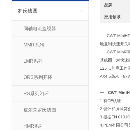
品牌
罗氏线圈
应用领域
同轴电流监视器
CWT Mi
地复制快速开关
MMR系列
CWT Mini
基线圈，对快速的
LMR系列
125°C的宽工作
AX4.5毫米（5
ORS系列开环
一、
CWT Mini
RS系列闭环
1.有CE认证
2.设计和测试符合E
皮尔森罗氏线圈
3.根据EN 61
4.PEM有限公司是
HMR系列