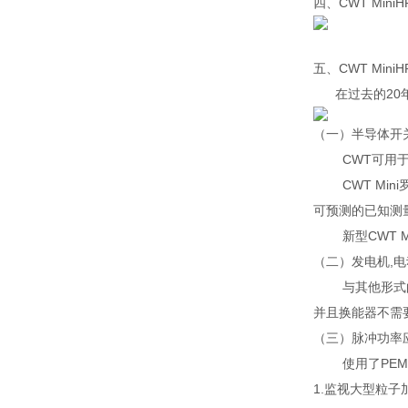
四、
CWT Min
五、CWT Min
在过去的20年
（一）半导体开
CWT可用于各
CWT Mini罗
可预测的已知测
新型CWT Mi
（二）发电机,
与其他形式的电流
并且换能器不需要
（三）脉冲功率
使用了PEM的CWT
1.监视大型粒