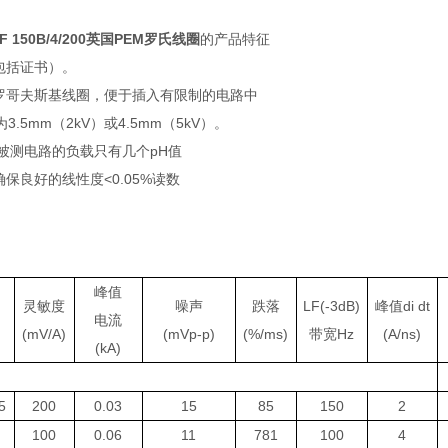
HF 150B/4/200英国PEM罗氏线圈
的产品特征
包括证书）。
的罗哥夫斯基线圈，便于插入有限制的电路中
3.5mm（2kV）或4.5mm（5kV）。
对被测电路的负载只有几个pH值
确保良好的线性度<0.05%读数
峰
值
灵敏度
噪
声
跌
落
LF(-3dB)
峰值di dt
电流
(mV/A)
(mVp-p)
(%/ms)
带宽Hz
(A/ns)
(kA)
5
200
0.03
15
85
150
2
100
0.06
11
781
100
4