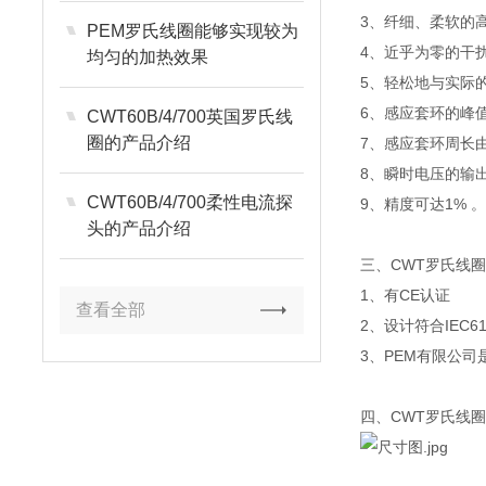
3、纤细、柔软的
PEM罗氏线圈能够实现较为
4、近乎为零的干
均匀的加热效果
5、轻松地与实际
6、感应套环的峰值
CWT60B/4/700英国罗氏线
圈的产品介绍
7、感应套环周长由
8、瞬时电压的输
CWT60B/4/700柔性电流探
9、精度可达1% 
头的产品介绍
三、CWT罗氏线
1、有CE认证
查看全部
2、设计符合IEC61
3、PEM有限公司是
四、CWT罗氏线