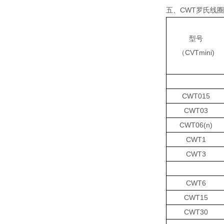
五、CWT罗氏线
型号
（CVTmini)
CWT015
CWT03
CWT06(n)
CWT1
CWT3
CWT6
CWT15
CWT30