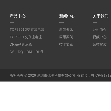
产品中心
新闻中心
关于我们
TCP8501D交直流电流
新闻资讯
公司简介
探头500A
TCP8501交直流电流
应用案例
视频中心
探头500A
DR系列达尼森
技术文章
荣誉资质
Danisense高精度电流
DS、DQ、DM、DL丹
传感器11000A
麦达尼森Danisense高
精度电流传感器3000A
版权所有 © 2026 深圳市优测科技有限公司
备案号：粤ICP备1712