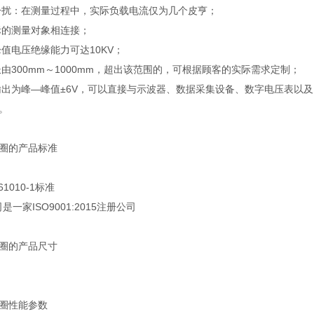
干扰：在测量过程中，实际负载电流仅为几个皮亨；
际的测量对象相连接；
值电压绝缘能力可达10KV；
由300mm～1000mm，超出该范围的，可根据顾客的实际需求定制；
输出为峰—峰值±6V，可以直接与示波器、数据采集设备、数字电压表以
。
线圈的产品标准
1010-1标准
是一家ISO9001:2015注册公司
线圈的产品尺寸
线圈性能参数