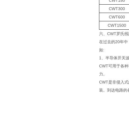
CWT150
CWT300
CWT600
CWT1500
六、CWT罗氏
在过去的20年
如:
1、半导体开关
CWT可用于各种
力。
CWT是非侵入式
装。到达电路的