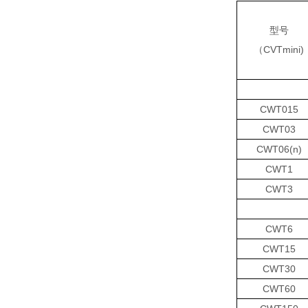
型号
（CVTmini)
CWT015
CWT03
CWT06(n)
CWT1
CWT3
CWT6
CWT15
CWT30
CWT60