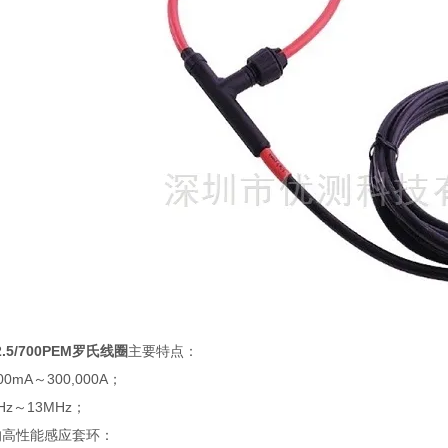
2.5/700PEM罗氏线圈
主要特点：
mA～300,000A；
z～13MHz；
的高性能感应套环：