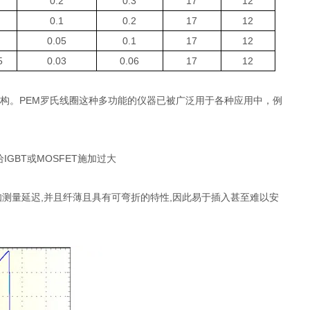
0.2
0.3
17
12
0.1
0.2
17
12
6
0.05
0.1
17
12
5
0.03
0.06
17
12
机构。PEM罗氏线圈这种多功能的仪器已被广泛用于各种应用中，例
GBT或MOSFET施加过大
已知测量延迟,并且纤薄且具有可弯折的特性,因此易于插入甚至难以安