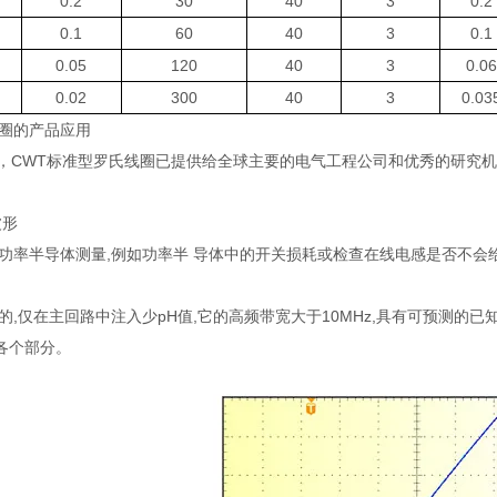
0.2
30
40
3
0.2
0.1
60
40
3
0.1
0.05
120
40
3
0.0
0.02
300
40
3
0.03
线圈的产品应用
中，CWT标准型罗氏线圈已提供给全球主要的电气工程公司和优秀的研究
波形
功率半导体测量,例如功率半 导体中的开关损耗或检查在线电感是否不会给I
的,仅在主回路中注入少pH值,它的高频带宽大于10MHz,具有可预测的
各个部分。