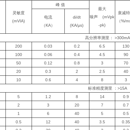
峰 值
最
大
灵敏度
衰减
噪声 (mVpk
电流
di/dt
(mVIA)
（
%/m
-pk)
（
KA
）
(KA/μs)
高分辨率测里： >300m
200
0.03
0.2
6.5
130
100
0.06
0.4
4.5
90
50
0.12
0.8
3
70
20
0.3
2
2.5
40
10
0.6
4
8
3
标准精度测里 ：>15A
5
1.2
8
14
0.9
2
3
20
7
0.7
1
6
40
5
0.5
0.5
12
40
3.5
0.3