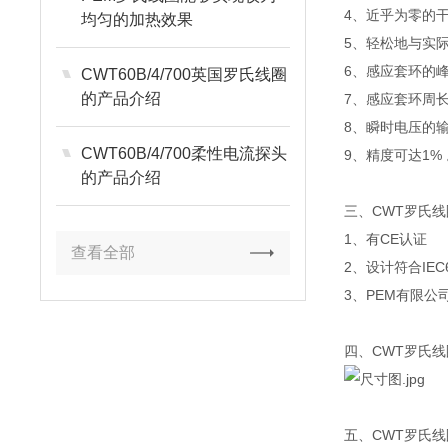
4、近乎为零的
均匀的加热效果
5、轻松地与实
6、感应套环的峰
CWT60B/4/700英国罗氏线圈
的产品介绍
7、感应套环周长
8、瞬时电压的
CWT60B/4/700柔性电流探头
9、精度可达1% 
的产品介绍
三、CWT罗氏
1、有CE认证
查看全部
2、设计符合IEC6
3、PEM有限公司
四、CWT罗氏
五、CWT罗氏