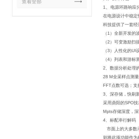
查看全部
、
1
电源环路响应
在电源设计中稳定
科技提供了一套经济
（1）全新开发的
（2）可变激励扫
（3）人性化的U
（4）列表和游标
2、数据分析处理
28 M全采样点测
FFT点数可选；支
3、深存储，快刷
采用鼎阳的SPO技
Mpts存储深度，
4、标配串行解码
市面上的大多数示波
则将此项功能作为