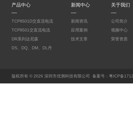
产品中心
新闻中心
关于我们
TCP8501D交直流电流
新闻资讯
公司简介
探头500A
TCP8501交直流电流
应用案例
视频中心
探头500A
DR系列达尼森
技术文章
荣誉资质
Danisense高精度电流
DS、DQ、DM、DL丹
传感器11000A
麦达尼森Danisense高
精度电流传感器3000A
版权所有 © 2026 深圳市优测科技有限公司
备案号：粤ICP备1712