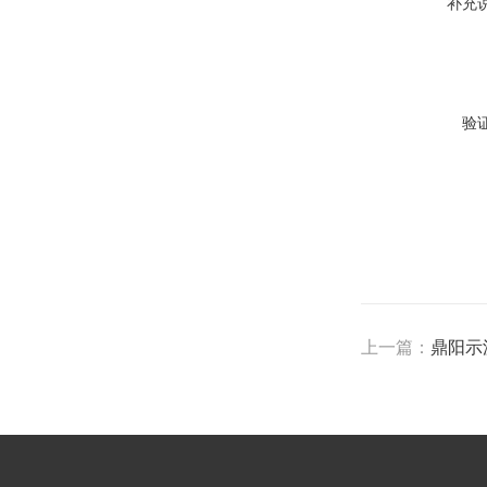
补充
验
上一篇：
鼎阳示波