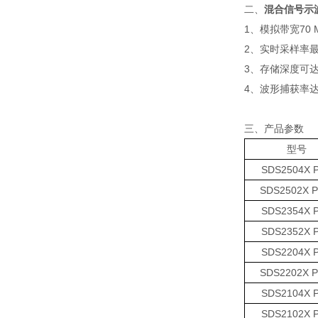
二、
混合信号示波器
1、模拟带宽70 MH
2、实时采样率最高
3、存储深度可达20
4、波形捕获率达500
三、产品参数
型号
SDS2504X P
SDS2502X Pl
SDS2354X P
SDS2352X P
SDS2204X P
SDS2202X Pl
SDS2104X P
SDS2102X P