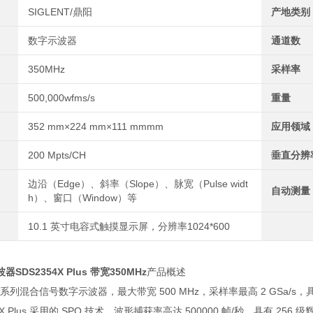
SIGLENT/鼎阳
产地类别
数字示波器
通道数
350MHz
采样率
500,000wfms/s
重量
352 mm×224 mm×111 mmmm
应用领域
200 Mpts/CH
垂直分辨
边沿（Edge）、斜率（Slope）、脉宽（Pulse widt
自动测量
h）、窗口（Window）等
10.1 英寸电容式触摸显示屏，分辨率1024*600
SDS2354X Plus 带宽350MHz
产品概述
lus 系列混合信号数字示波器，最大带宽 500 MHz，采样率最高 2 GSa/s，
0X Plus 采用的 SPO 技术，波形捕获率高达 500000 帧/秒，具有