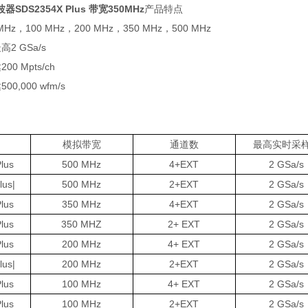
SDS2354X Plus 带宽350MHz
产品特点
z，100 MHz，200 MHz，350 MHz，500 MHz
2 GSa/s
0 Mpts/ch
,000 wfm/s
模拟带宽
通道数
最高实时采
lus
500 MHz
4+EXT
2 GSa/s
us|
500 MHz
2+EXT
2 GSa/s
lus
350 MHz
4+EXT
2 GSa/s
lus
350 MHZ
2+ EXT
2 GSa/s
lus
200 MHz
4+ EXT
2 GSa/s
us|
200 MHz
2+EXT
2 GSa/s
lus
100 MHz
4+ EXT
2 GSa/s
lus
100 MHz
2+EXT
2 GSa/s