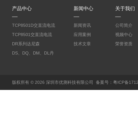
产品中心
新闻中心
关于我们
TCP8501D交直流电流
新闻资讯
公司简介
探头500A
TCP8501交直流电流
应用案例
视频中心
探头500A
DR系列达尼森
技术文章
荣誉资质
Danisense高精度电流
DS、DQ、DM、DL丹
传感器11000A
麦达尼森Danisense高
精度电流传感器3000A
版权所有 © 2026 深圳市优测科技有限公司
备案号：粤ICP备1712