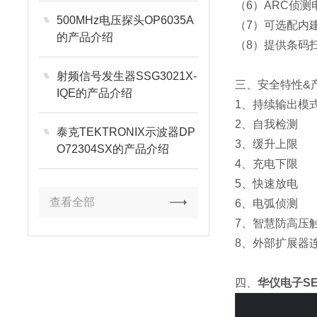
（6）ARC侦
500MHz电压探头OP6035A
（7）可选配内
的产品介绍
（8）提供条码
射频信号发生器SSG3021X-
三、安全特性&
IQE的产品介绍
1、持续输出模
2、
自我检测
泰克TEKTRONIX示波器DP
3、
缓升上限
O72304SX的产品介绍
4、
充电下限
5、
快速放电
查看全部
6、电弧侦测
7、
智慧防高压
8、外部扩展器
四、
华仪电子S