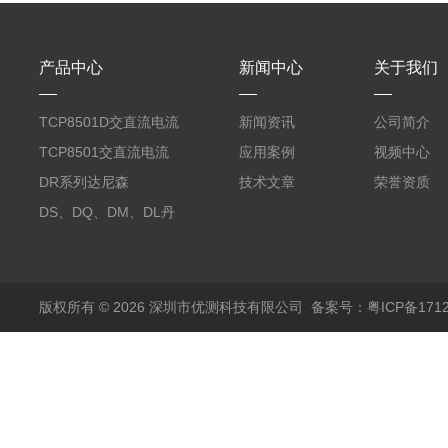
产品中心
新闻中心
关于我们
TCP8501D交直流电流
新闻资讯
公司简介
探头500A
TCP8501交直流电流
应用案例
视频中心
探头500A
DR系列达尼森
技术文章
荣誉资质
Danisense高精度电流
DS、DQ、DM、DL丹
传感器11000A
麦达尼森Danisense高
精度电流传感器3000A
版权所有 © 2026 深圳市优测科技有限公司
备案号：粤ICP备1712