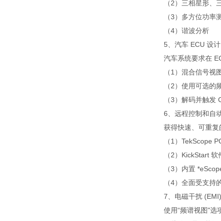
（2）三相星形、
（3）多方位功率
（4）谐波分析
5、汽车 ECU 设计
汽车系统要求在 
（1）混合信号视
（2）使用可选的
（3）解码并触发 CAN
6、远程控制和自
获得快速、可重复的
（1）TekSco
（2）KickSta
（3）内置 *eSc
（4）全面受支持
7、电磁干扰 (EMI
使用“频谱视图"