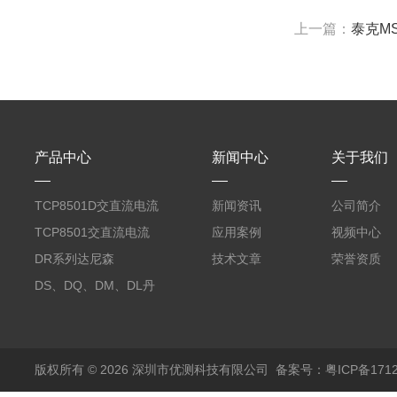
上一篇：
泰克MS
产品中心
新闻中心
关于我们
TCP8501D交直流电流
新闻资讯
公司简介
探头500A
TCP8501交直流电流
应用案例
视频中心
探头500A
DR系列达尼森
技术文章
荣誉资质
Danisense高精度电流
DS、DQ、DM、DL丹
传感器11000A
麦达尼森Danisense高
精度电流传感器3000A
版权所有 © 2026 深圳市优测科技有限公司
备案号：粤ICP备1712