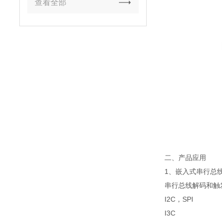
查看全部
二、产品应用
1、嵌入式串行总
串行总线解码和触
I2C，SPI
I3C