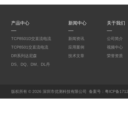
产品中心
新闻中心
关于我们
TCP8501D交直流电流
新闻资讯
公司简介
探头500A
TCP8501交直流电流
应用案例
视频中心
探头500A
DR系列达尼森
技术文章
荣誉资质
Danisense高精度电流
DS、DQ、DM、DL丹
传感器11000A
麦达尼森Danisense高
精度电流传感器3000A
版权所有 © 2026 深圳市优测科技有限公司
备案号：粤ICP备1712