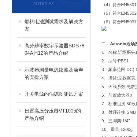
ARTICLES
（4）符合EN5501
（5）符合EN5502
燃料电池测试需求及解决方
（6）符合EN5037
案
二、
Aaronia近场
高分辨率数字示波器SDS78
1、名称:近场探头
04A H12的产品介绍
2、型号:PBS1
3、频率范围:DC( 1H
示波器测量电源纹波及噪声
的实操方案
4、增益:见数据表.
5、天线系数:见数
开关电源的伯德图测试方案
6、前置放大器:/
7、标准阻抗:50欧
日置高压分压器VT1005的
8、射频连接:SMB
产品介绍
9、三脚架:1/4"
10、重量:1200g