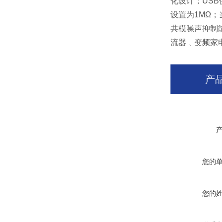
化设计；US
设置为1MΩ
共模噪声抑制
流器﹑变频家
产
您的
您的