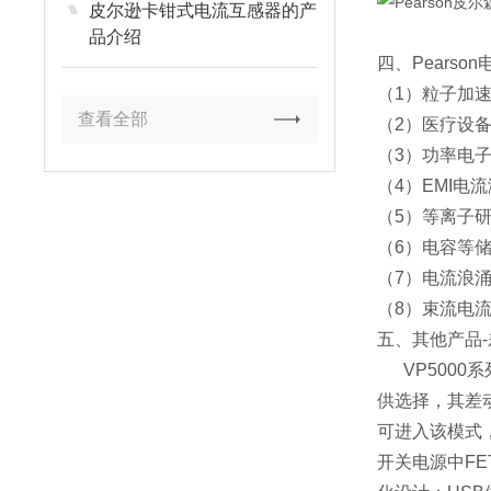
皮尔逊卡钳式电流互感器的产
品介绍
四、Pears
（1）粒子加
查看全部
（2）医疗设
（3）功率电
（4）EMI电
（5）等离子
（6）电容等
（7）电流浪涌
（8）束流电
五、其他产品
VP5000
供选择，其差
可进入该模式
开关电源中F