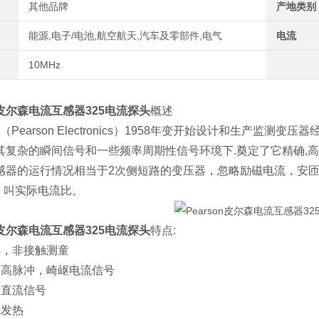
其他品牌
产地类别
能源,电子/电池,航空航天,汽车及零部件,电气
电流
10MHz
on皮尔森电流互感器325电流探头
概述
earson Electronics）1958年变开始设计和生产监测
其复杂的瞬间信号和一些频率周期性信号环境下.奠定了它精确,
器的运行情况相当于2次侧短路的变压器，忽略励磁电流，安匝数相等
，叫实际电流比。
on皮尔森电流互感器325电流探头
特点:
单，非接触测童
量高脉冲，崎岖电流信号
童直流信号
虑发热