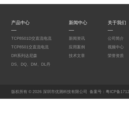
产品中心
新闻中心
关于我们
TCP8501D交直流电流
新闻资讯
公司简介
探头500A
TCP8501交直流电流
应用案例
视频中心
探头500A
DR系列达尼森
技术文章
荣誉资质
Danisense高精度电流
DS、DQ、DM、DL丹
传感器11000A
麦达尼森Danisense高
精度电流传感器3000A
版权所有 © 2026 深圳市优测科技有限公司
备案号：粤ICP备1712