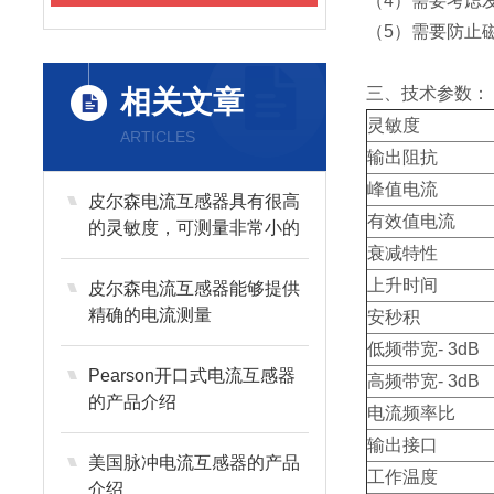
（4）需要考虑
（5）需要防止
三、技术参数：
相关文章
灵敏度
ARTICLES
输出阻抗
峰值电流
皮尔森电流互感器具有很高
有效值电流
的灵敏度，可测量非常小的
衰减特性
电流信号
上升时间
皮尔森电流互感器能够提供
精确的电流测量
安秒积
低频带宽- 3dB
Pearson开口式电流互感器
高频带宽- 3dB
的产品介绍
电流频率比
输出接口
美国脉冲电流互感器的产品
工作温度
介绍