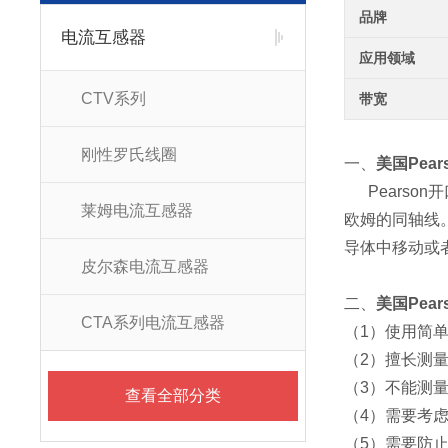
品牌
电流互感器
应用领域
CTV系列
带宽
刚性罗氏线圈
一、
美国Pea
Pearson开
莱姆电流互感器
欧姆的同轴线
导体中移动或
皮尔森电流互感器
二、
美国Pea
CTA系列电流互感器
（1）使用简
（2）擅长测
（3）不能测
查看全部分类
（4）需要考
（5）需要防