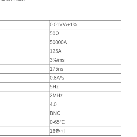
：
0.01V/A±1%
50Ω
50000A
125A
3%/m
s
175ns
0.8A*s
5Hz
2MHz
4.0
BNC
0-65°C
16盎司