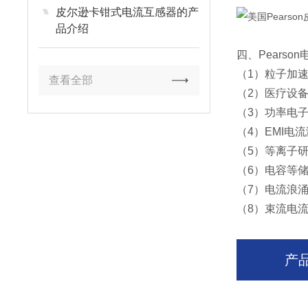
皮尔逊卡钳式电流互感器的产
品介绍
四、Pears
（1）粒子加
查看全部
（2）医疗设
（3）功率电
（4）EMI电
（5）等离子
（6）电容等
（7）电流浪涌
（8）束流电
产