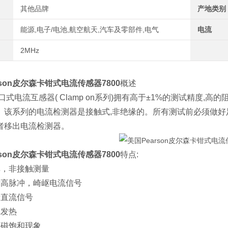
其他品牌
产地类别
能源,电子/电池,航空航天,汽车及零部件,电气
电流
2MHz
rson皮尔森卡钳式电流传感器7800
概述
口式电流互感器( Clamp on系列)拥有高于±1%的测试精度,高的阻抗负
。该系列的电流检测器是接触式,非绝缘的。所有测试前必须做好
者移出电流检测器。
rson皮尔森卡钳式电流传感器7800
特点:
单，非接触测量
量高脉冲，崎岖电流信号
量直流信号
虑发热
止磁饱和现象