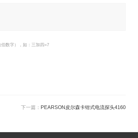
伯数字），如：三加四=7
下一篇：
PEARSON皮尔森卡钳式电流探头4160