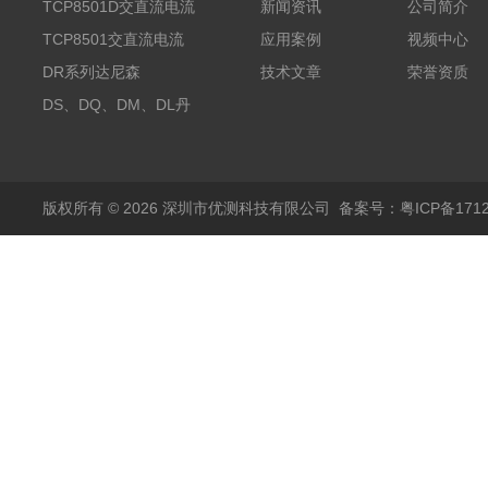
TCP8501D交直流电流
新闻资讯
公司简介
探头500A
TCP8501交直流电流
应用案例
视频中心
探头500A
DR系列达尼森
技术文章
荣誉资质
Danisense高精度电流
DS、DQ、DM、DL丹
传感器11000A
麦达尼森Danisense高
精度电流传感器3000A
版权所有 © 2026 深圳市优测科技有限公司
备案号：粤ICP备1712