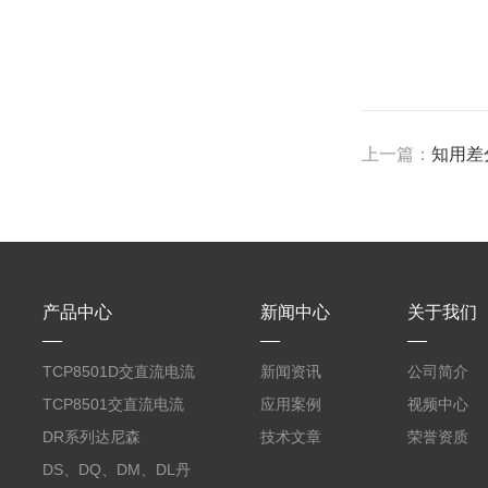
上一篇：
知用差分
产品中心
新闻中心
关于我们
TCP8501D交直流电流
新闻资讯
公司简介
探头500A
TCP8501交直流电流
应用案例
视频中心
探头500A
DR系列达尼森
技术文章
荣誉资质
Danisense高精度电流
DS、DQ、DM、DL丹