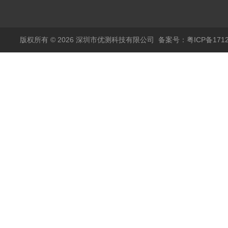
传感器11000A
麦达尼森Danisense高
精度电流传感器3000A
版权所有 © 2026 深圳市优测科技有限公司
备案号：粤ICP备1712