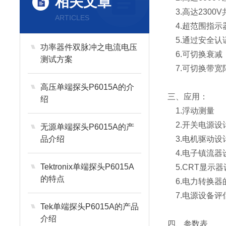
相关文章
3.
高达2300V
ARTICLES
4.
超范围指示
5.
通过安全认
功率器件双脉冲之电流电压
6.
可切换衰减
测试方案
7.
可切换带宽
高压单端探头P6015A的介
三、应用：
绍
1.
浮动测量
2.
开关电源设
无源单端探头P6015A的产
品介绍
3.
电机驱动设
4.
电子镇流器
Tektronix单端探头P6015A
5.
CRT显示器
的特点
6.
电力转换器
7.
电源设备评
Tek单端探头P6015A的产品
介绍
四、参数表