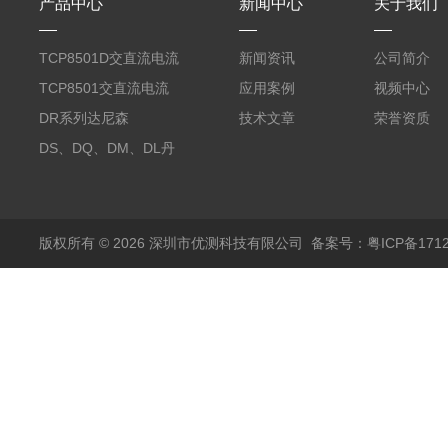
产品中心
新闻中心
关于我们
TCP8501D交直流电流
新闻资讯
公司简介
探头500A
TCP8501交直流电流
应用案例
视频中心
探头500A
DR系列达尼森
技术文章
荣誉资质
Danisense高精度电流
DS、DQ、DM、DL丹
传感器11000A
麦达尼森Danisense高
精度电流传感器3000A
版权所有 © 2026 深圳市优测科技有限公司
备案号：粤ICP备1712