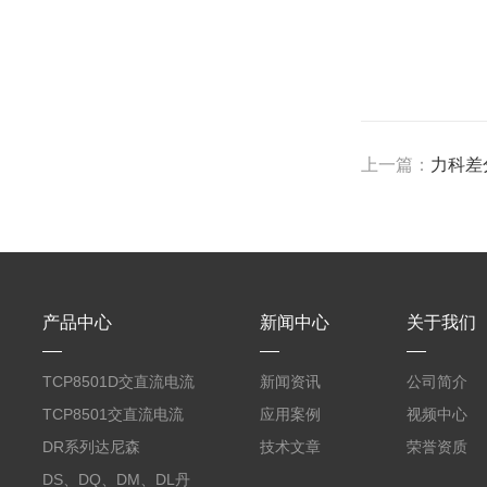
上一篇：
力科差分
产品中心
新闻中心
关于我们
TCP8501D交直流电流
新闻资讯
公司简介
探头500A
TCP8501交直流电流
应用案例
视频中心
探头500A
DR系列达尼森
技术文章
荣誉资质
Danisense高精度电流
DS、DQ、DM、DL丹