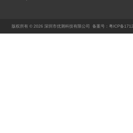
传感器11000A
麦达尼森Danisense高
精度电流传感器3000A
版权所有 © 2026 深圳市优测科技有限公司
备案号：粤ICP备1712