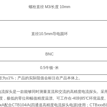
螺栓直径 M3/长度 10mm
直径10.5mm导电圆环
BNC
0.5牛顿･米
差为≤1%；产品的实际阻值会标注在产品本体上。
流探头是一款能够同时测量直流和交流的高精度电流探头。采用
度，极低的零位和幅值精度温漂。可工作在-40到85℃环境温度。最大测
xxxA配合CTB104/A(四通道高精度电流探头电源)使用；CTBxx