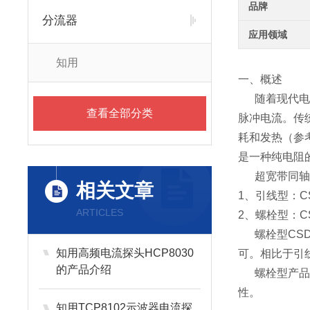
品牌
分流器
应用领域
知用
一、概述
随着现代电力
查看全部分类
脉冲电流。传
耗和发热（参
是一种纯电阻
超宽带同轴分流
相关文章
1、引线型：C
ARTICLES
2、螺栓型：C
螺栓型CS
知用高频电流探头HCP8030
可。相比于引
的产品介绍
螺栓型产品
性。
知用TCP8102示波器电流探