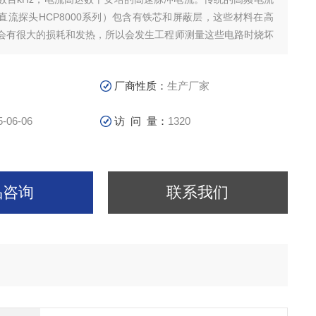
直流探头HCP8000系列）包含有铁芯和屏蔽层，这些材料在高
会有很大的损耗和发热，所以会发生工程师测量这些电路时烧坏
2GHz带宽CSD01B20超宽带同轴分流器在高频的电流下的损
得其非常适合
厂商性质：
生产厂家
5-06-06
访 问 量：
1320
品咨询
联系我们