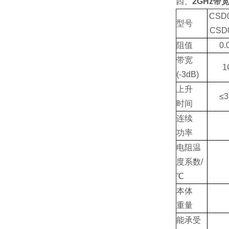
四、
2GHz带
CSD
型号
CSD
阻值
0.
带宽
1
(-3dB)
上升
≤3
时间
连续
功率
电阻温
度系数/
℃
本体
重量
能承受