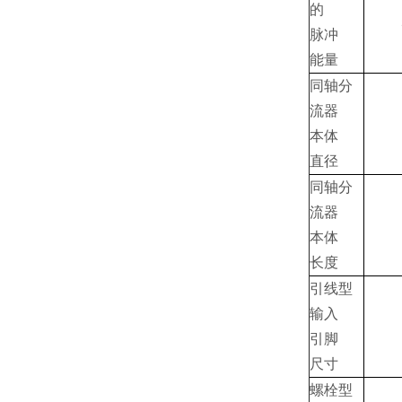
的
脉冲
能量
同轴分
流器
本体
直径
同轴分
流器
本体
长度
引线型
输入
引脚
尺寸
螺栓型