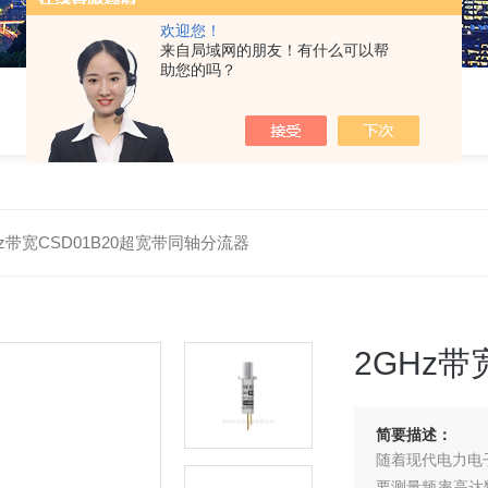
欢迎您！
来自局域网的朋友！有什么可以帮
助您的吗？
Hz带宽CSD01B20超宽带同轴分流器
2GHz带
简要描述：
随着现代电力电
要测量频率高达