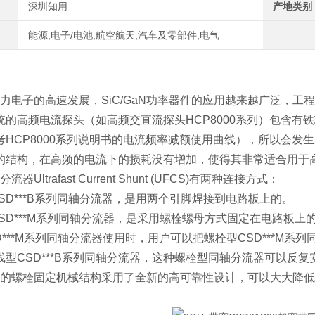
深圳知用
产地类别
能源,电子/电池,航空航天,汽车及零部件,电气
电子的高速发展，SiC/GaN功率器件的应用越来越广泛，工程
统的高频电流探头（如高频交直流探头HCP8000系列）包含有
考HCP8000系列说明书的电流频率减额使用曲线），所以会发
的结构，在高频的电流下的损耗没有增加，使得其非常适合用于
器Ultrafast Current Shunt (UFCS)有两种连接方式：
SD***B系列同轴分流器，是用两个引脚焊接到电路板上的。
SD***M系列同轴分流器，是采用螺栓螺母方式固定在电路板上
D***M系列同轴分流器使用时，用户可以把螺栓型CSD***M
线型CSD***B系列同轴分流器，这种螺栓型同轴分流器可以反
的螺栓固定机械结构采用了全新的高可靠性设计，可以大大降低