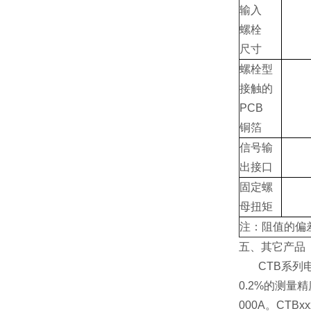
输入
螺栓
尺寸
螺栓型
接触的
PCB
铜箔
信号输
出接口
固定螺
母扭矩
注：阻值的偏
五、其它产品
CTB系列电
0.2%的测量精
000A。CTB