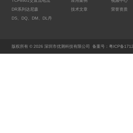
探头500A
TCP8501交直流电流
应用案例
视频中心
探头500A
DR系列达尼森
技术文章
荣誉资质
Danisense高精度电流
DS、DQ、DM、DL丹
传感器11000A
麦达尼森Danisense高
精度电流传感器3000A
版权所有 © 2026 深圳市优测科技有限公司
备案号：粤ICP备1712