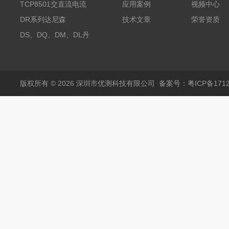
探头500A
TCP8501交直流电流
应用案例
视频中心
探头500A
DR系列达尼森
技术文章
荣誉资质
Danisense高精度电流
DS、DQ、DM、DL丹
传感器11000A
麦达尼森Danisense高
精度电流传感器3000A
版权所有 © 2026 深圳市优测科技有限公司
备案号：粤ICP备1712