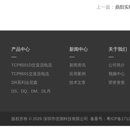
上一篇：
鼎阳实时
产品中心
新闻中心
关于我们
TCP8501D交直流电流
新闻资讯
公司简介
探头500A
TCP8501交直流电流
应用案例
视频中心
探头500A
DR系列达尼森
技术文章
荣誉资质
Danisense高精度电流
DS、DQ、DM、DL丹
传感器11000A
麦达尼森Danisense高
精度电流传感器3000A
版权所有 © 2026 深圳市优测科技有限公司
备案号：粤ICP备1712