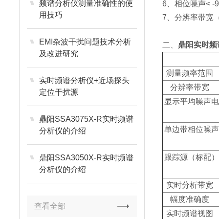
频谱分析仪测量准确性的使
6、相位噪声< -9
用技巧
7、分辨率带宽（
EMI杂波干扰问题技术分析
二、
鼎阳实时频谱
及改进研究
测量频率
实时频谱分析仪+近场探头
分辨率
定位干扰源
显示平均噪
鼎阳SSA3075X-R实时频谱
单边带相
分析仪的介绍
跟踪源（
鼎阳SSA3050X-R实时频谱
分析仪的介绍
实时分析
幅度准
查看全部
实时频谱