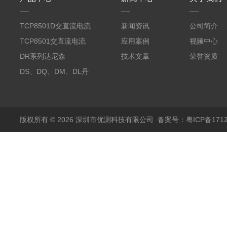
TCP8501D交直流电流
新闻资讯
公司简介
探头500A
TCP8501交直流电流
应用案例
视频中心
探头500A
DR系列达尼森
技术文章
荣誉资质
Danisense高精度电流
DS、DQ、DM、DL丹
传感器11000A
麦达尼森Danisense高
精度电流传感器3000A
版权所有 © 2026 深圳市优测科技有限公司
备案号：粤ICP备1712