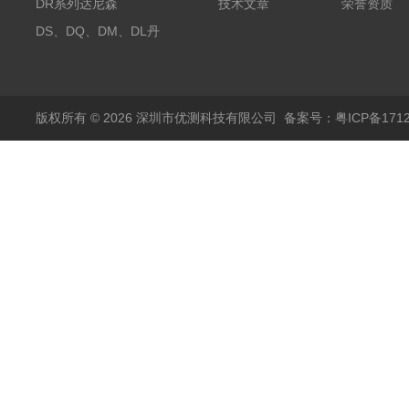
探头500A
DR系列达尼森
技术文章
荣誉资质
Danisense高精度电流
DS、DQ、DM、DL丹
传感器11000A
麦达尼森Danisense高
精度电流传感器3000A
版权所有 © 2026 深圳市优测科技有限公司
备案号：粤ICP备1712