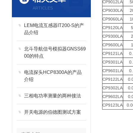
CP9012LA
5
ARTICLES
CP9030LA
2
CP9060LA
1
LEM电流互感器IT200-S的产
CP9120LA
品介绍
CP9300LA
CP9600LA
北斗导航信号模拟器GNSS69
CP9121LA
0.
00的特点
CP9301LA
0.
CP9601LA
0.
电流探头HCP8300A的产品
介绍
CP9122LA
0.
CP9302LA
0.
三相电功率测量的两种接法
CP9602LA
0.
CP9123LA
0.
开关电源的伯德图测试方案