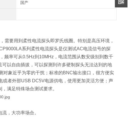
国产
，需要用到柔性电流探头即罗氏线圈。特别是高压环境，
P9000LA系列柔性电流探头是仅测试AC电流信号的探
率可从0.5Hz到10MHz，电流范围从数安级别到数千
且可以自由插拔，可以探测到许多硬制探头无法达到的地
测对象近乎为零的干扰；标准的BNC输出接口，很方便实
或者外部USB DC5V电源供电，使用更加灵活方便；声
制，满足特殊场合测试要求。
大电流，大功率场合。