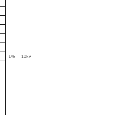
1%
10kV