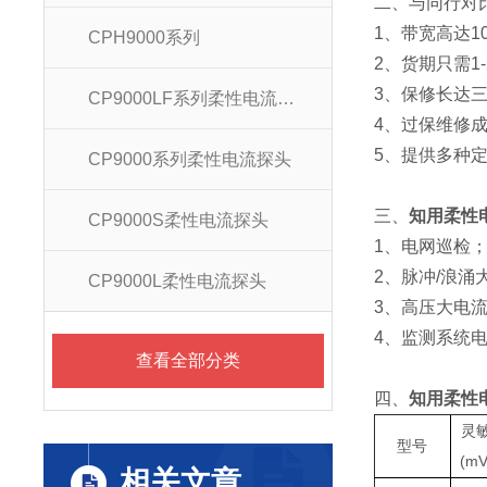
二、
与同行对
1、带宽高达10
CPH9000系列
2、货期只需1
3、保修长达
CP9000LF系列柔性电流探头
4、过保维修
5、提供多种
CP9000系列柔性电流探头
三、
知用柔性电
CP9000S柔性电流探头
1、电网巡检
2、脉冲/浪涌
CP9000L柔性电流探头
3、高压大电
4、监测系统
查看全部分类
四、
知用柔性电
灵
型号
(mV
相关文章