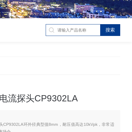
流探头CP9302LA
CP9302LA环外径典型值8mm，耐压值高达10kVpk，非常适
率场合。