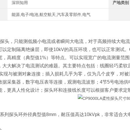
深圳知用
产地类别
能源,电子/电池,航空航天,汽车及零部件,电气
头，只能测低频小电流或者瞬间大电流，对于高频持续大电流
以定制隔离绝缘层，即使10kV的高压环境，也可以正常测试。C
，高精度（典型值1%）等特点。可以实现宽广的电流测量范围，频
，大大解决了电流测试的难题。其主要特点包括：线圈轻巧柔软
的实现与被测对象连接；插入损耗几乎为零，仅为几个皮亨，对被
数据采集器，数字电压表等连接，观测电流波形；4节5号电池供电
能，更具人性化设计；探头环和连接线长度可以根据客户要求定
0LA系列探头环外径典型值8mm，耐压值高达10kVpk，非常适合