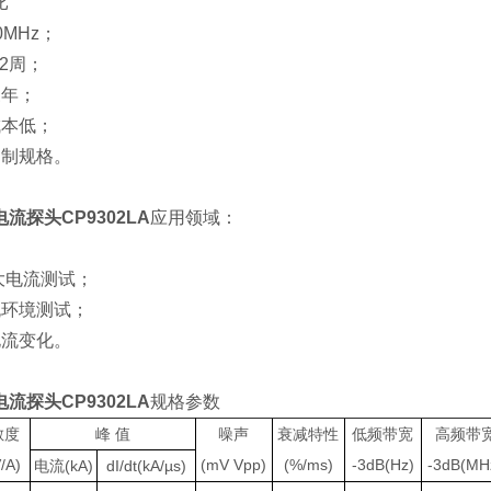
比
MHz；
-2周；
三年；
成本低；
定制规格。
流探头CP9302LA
应用领域：
；
大电流测试；
流环境测试；
电流变化。
流探头CP9302LA
规格参数
敏度
峰
值
噪声
衰减特性
低频带宽
高频带
/A)
(mV
Vpp)
(%/ms)
-3dB(Hz)
-3dB(MH
电流(kA)
dI/dt(kA/µs)