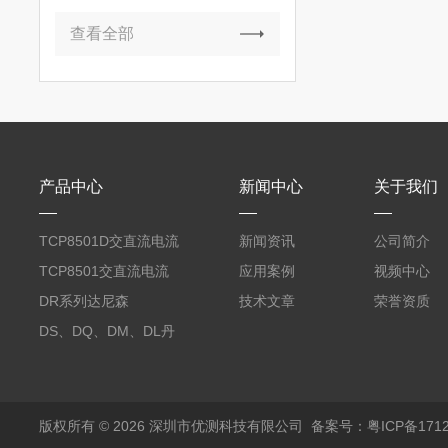
查看全部
产品中心
新闻中心
关于我们
TCP8501D交直流电流
新闻资讯
公司简介
探头500A
TCP8501交直流电流
应用案例
视频中心
探头500A
DR系列达尼森
技术文章
荣誉资质
Danisense高精度电流
DS、DQ、DM、DL丹
传感器11000A
麦达尼森Danisense高
精度电流传感器3000A
版权所有 © 2026 深圳市优测科技有限公司
备案号：粤ICP备1712